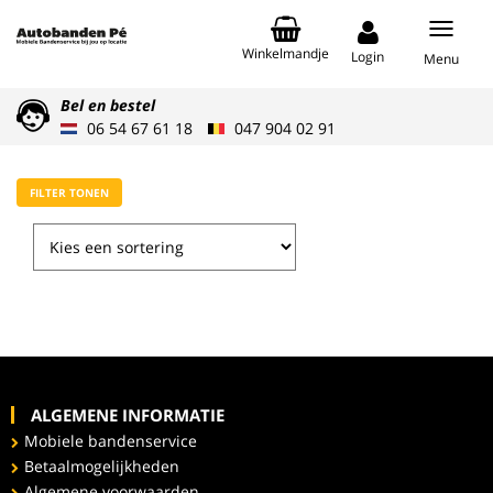
Toggle
Winkelmandje
navigati
Login
Menu
Bel en bestel
06 54 67 61 18
047 904 02 91
FILTER TONEN
ALGEMENE INFORMATIE
Mobiele bandenservice
Betaalmogelijkheden
Algemene voorwaarden